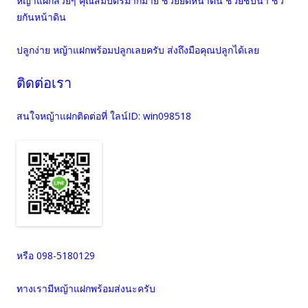
หญ้าแฝกสวยๆ คุณสมบัตรมากมาย ช้วยยึดหน้าดิน ช้วยชับน้ำ ช้ว
ยกันหน้าดิน
ปลูกง่าย หญ้าแฝกพร้อมปลูกเลยครับ ส่งถึงมือคุณปลูกได้เลย
ติดต่อเรา
สนใจหญ้าแฝกติดต่อที่ ใลน์ID: win098518
หรือ 098-5180129
ทางเรามีหญ้าแฝกพร้อมส่งนะครับ