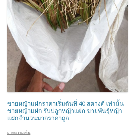
ขายหญ้าแฝกราคาเริ่มต้นที่ 40 สตางค์ เท่านั้น
ขายหญ้าแฝก รับปลูกหญ้าแฝก ขายพันธุ์หญ้า
แฝกจำนวนมากราคาถูก
ฝากความเห็น