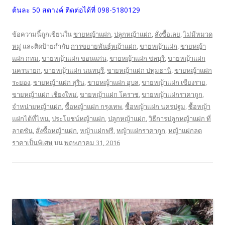
ต้นละ 50 สตางค์ ติดต่อได้ที่ 098-5180129
ข้อความนี้ถูกเขียนใน
ขายหญ้าแฝก
,
ปลูกหญ้าแฝก
,
สั่งซื้อเลย
,
ไม่มีหมวด
หมู่
และติดป้ายกำกับ
การขยายพันธุ์หญ้าแฝก
,
ขายหญ้าแฝก
,
ขายหญ้า
แฝก กทม
,
ขายหญ้าแฝก ขอนแก่น
,
ขายหญ้าแฝก ชลบุรี
,
ขายหญ้าแฝก
นครนายก
,
ขายหญ้าแฝก นนทบุรี
,
ขายหญ้าแฝก ปทุมธานี
,
ขายหญ้าแฝก
ระยอง
,
ขายหญ้าแฝก สุริน
,
ขายหญ้าแฝก อุบล
,
ขายหญ้าแฝก เชียงราย
,
ขายหญ้าแฝก เชียงใหม่
,
ขายหญ้าแฝก โคราช
,
ขายหญ้าแฝกราคาถูก
,
จำหน่ายหญ้าแฝก
,
ซื้อหญ้าแฝก กรุงเทพ
,
ซื้อหญ้าแฝก นครปฐม
,
ซื้อหญ้า
แฝกได้ที่ไหน
,
ประโยชน์หญ้าแฝก
,
ปลูกหญ้าแฝก
,
วิธีการปลูกหญ้าแฝก ที่
ลาดชัน
,
สั่งซื้อหญ้าแฝก
,
หญ้าแฝกฟรี
,
หญ้าแฝกราคาถูก
,
หญ้าแฝกลด
ราคาเป็นพิเศษ
บน
พฤษภาคม 31, 2016