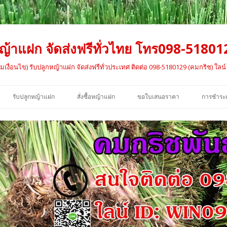
้าแฝก จัดส่งฟรีทั่วไทย โทร098-51801
เงื่อนไข) รับปลูกหญ้าแฝก จัดส่งฟรีทั่วประเทศ ติดต่อ 098-5180129 (คมกริช) ใลน
ข้าม
ไป
รับปลูกหญ้าแฝก
สั่งซื้อหญ้าแฝก
ขอใบเสนอราคา
การชำระเ
ยัง
เนื้อหา