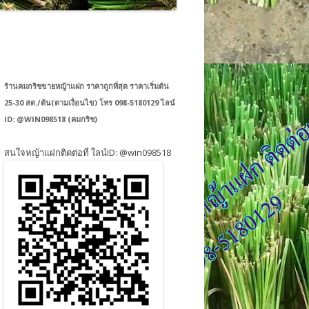
ร้านคมกริชขายหญ้าแฝก ราคาถูกที่สุด ราคาเริ่มต้น
25-30 สต./ต้น(ตามเงื่อนไข) โทร 098-5180129 ไลน์
ID: @WIN098518 (คมกริช)
สนใจหญ้าแฝกติดต่อที่ ใลน์ID: @win098518