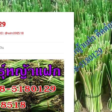
29
์ ID: @win098518
งิน