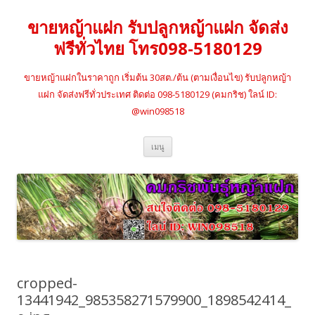
ขายหญ้าแฝก รับปลูกหญ้าแฝก จัดส่ง
ฟรีทั่วไทย โทร098-5180129
ขายหญ้าแฝกในราคาถูก เริ่มต้น 30สต./ต้น (ตามเงื่อนไข) รับปลูกหญ้า
แฝก จัดส่งฟรีทั่วประเทศ ติดต่อ 098-5180129 (คมกริช) ใลน์ ID:
@win098518
ข้าม
เมนู
ไป
ยัง
เนื้อหา
cropped-
13441942_985358271579900_1898542414_