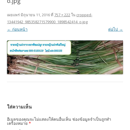
o.jpg
เผยแพร่
มิถุนายน 11, 2016
ที่
757 × 222
ใน
cropped-
13441942_985358271579900_1898542414_o.jpg
← ก่อนหน้า
ต่อไป →
ใส่ความเห็น
อีเมลของคุณจะไม่แสดงให้คนอื่นเห็น
ช่องข้อมูลจำเป็นถูกทำ
เครื่องหมาย
*