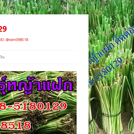
29
์ ID: @win098518
งิน