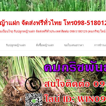
้าแฝก จัดส่งฟรีทั่วไทย โทร098-51801
เงื่อนไข) รับปลูกหญ้าแฝก จัดส่งฟรีทั่วประเทศ ติดต่อ 098-5180129 (คมกริช) ใลน
ข้าม
ไป
รับปลูกหญ้าแฝก
สั่งซื้อหญ้าแฝก
ขอใบเสนอราคา
การชำระเ
ยัง
เนื้อหา