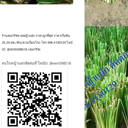
ร้านคมกริชขายหญ้าแฝก ราคาถูกที่สุด ราคาเริ่มต้น
25-30 สต./ต้น(ตามเงื่อนไข) โทร 098-5180129 ไลน์
ID: @WIN098518 (คมกริช)
สนใจหญ้าแฝกติดต่อที่ ใลน์ID: @win098518