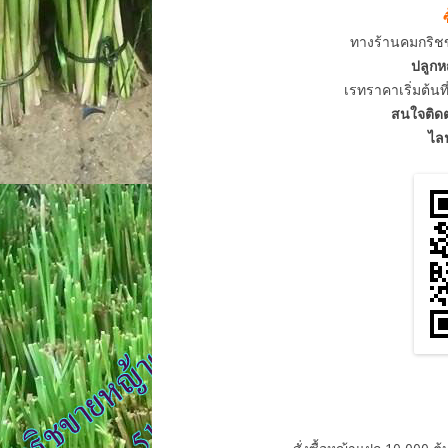
ซ
ทางร้านคมกริชข
ปลูกห
เรทราคาเริ่มต้นท
สนใจติดต
ไล