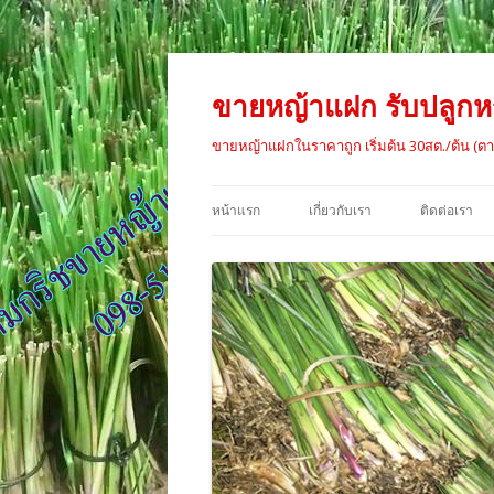
ขายหญ้าแฝก รับปลูกหญ
ขายหญ้าแฝกในราคาถูก เริ่มต้น 30สต./ต้น (ตาม
หน้าแรก
เกี่ยวกับเรา
ติดต่อเรา