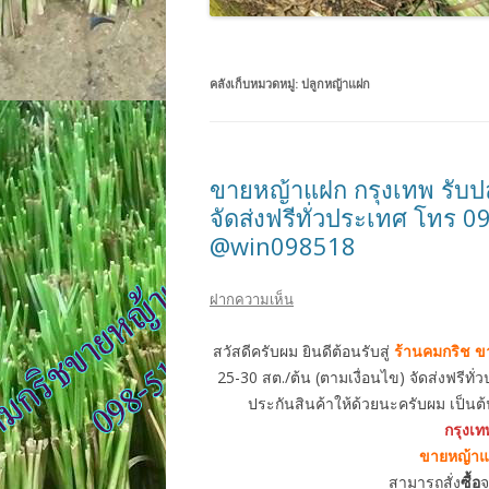
คลังเก็บหมวดหมู่:
ปลูกหญ้าแฝก
ขายหญ้าแฝก กรุงเทพ รับป
จัดส่งฟรีทั่วประเทศ โทร 0
@win098518
ฝากความเห็น
สวัสดีครับผม ยินดีต้อนรับสู่
ร้านคมกริช ข
25-30 สต./ต้น (ตามเงื่อนไข) จัดส่งฟรีท
ประกันสินค้าให้ด้วยนะครับผม เป็น
กรุงเท
ขายหญ้าแ
สามารถสั่ง
ซื้อ
จ